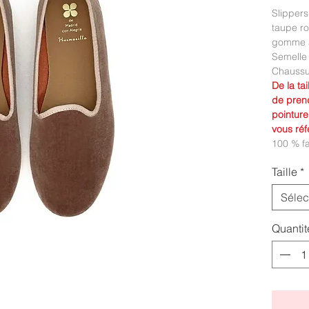
Slippers
taupe ro
gomme a
Semelle 
Chaussur
De la ta
de prend
pointure
vous réf
100 % f
Taille
*
Sélec
Quantit