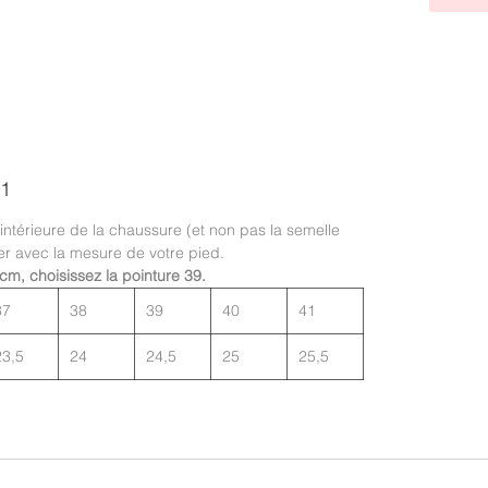
41
 intérieure de la chaussure (et non pas la semelle
er avec la mesure de votre pied.
cm, choisissez la pointure 39.
37
38
39
40
41
23,5
24
24,5
25
25,5