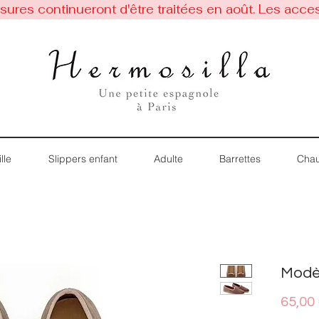
res continueront d'être traitées en août. Les acces
lle
Slippers enfant
Adulte
Barrettes
Chau
Modè
65,00