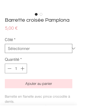
Barrette croisée Pamplona
Prix
5,00 €
Côté
*
Quantité
*
Ajouter au panier
Barrette en flanelle avec pince crocodile à
dents.
Intemporel et original à la fois, ce modèle