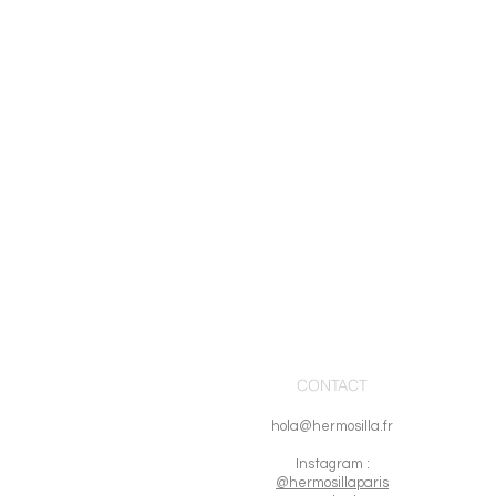
CONTACT
hola@hermosilla.fr
I
nstagram :
@hermosillaparis