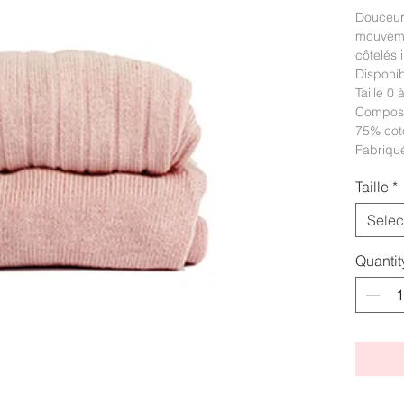
Douceur
mouveme
côtelés 
Disponib
Taille 0 
Composi
75% cot
Fabriqu
Taille
*
Selec
Quantit