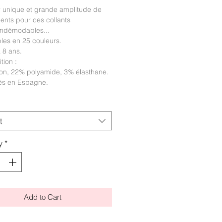
 unique et grande amplitude de
nts pour ces collants
indémodables...
les en 25 couleurs.
à 8 ans.
tion :
on, 22% polyamide, 3% élasthane.
és en Espagne.
t
y
*
Add to Cart