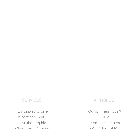
SERVICES
À PROPOS
- Livraison gratuite
- Qui sommes-nous ?
à partir de 120€
- CGV
- Livraison rapide
- Mentions Légales
- Paiement sécurisé
- Confidentialité