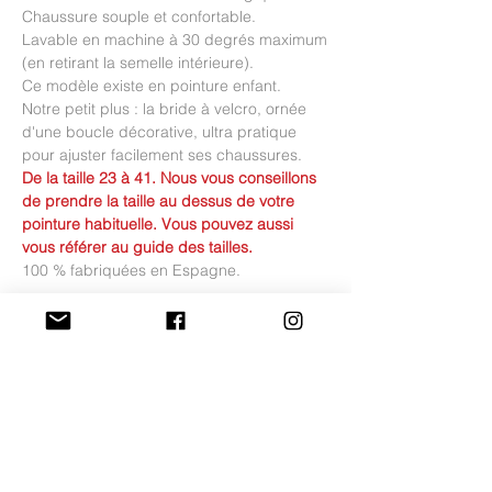
Chaussure souple et confortable.
Lavable en machine à 30 degrés maximum
(en retirant la semelle intérieure).
Ce modèle existe en pointure enfant.
Notre petit plus : la bride à velcro, ornée
d'une boucle décorative, ultra pratique
pour ajuster facilement ses chaussures.
De la taille 23 à 41. Nous vous conseillons
de prendre la taille au dessus de votre
pointure habituelle. Vous pouvez aussi
vous référer au guide des tailles.
100 % fabriquées en Espagne.
Conseil d'entretien
Nos chaussures en toile sont lavables en
Guide des tailles du 35 au 41
machine (30 degrés maximum).
Attention à retirer la semelle intérieure en
Il s'agit de la mesure de la semelle
cuir avant de les laver !
Frais de livraison et
intérieure de la chaussure (et non pas la