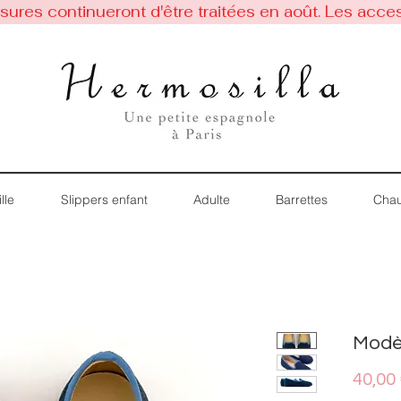
res continueront d'être traitées en août. Les acces
lle
Slippers enfant
Adulte
Barrettes
Chau
Modè
40,00