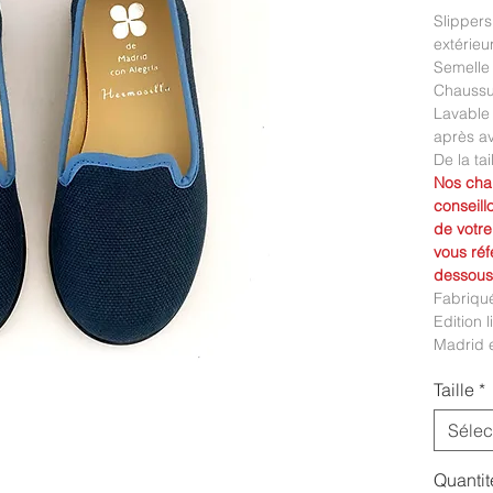
Slippers
extérieu
Semelle 
Chaussur
Lavable
après av
De la tai
Nos chau
conseill
de votre
vous réf
dessous
Fabriqu
Edition 
Madrid e
Taille
*
Sélec
Quantit