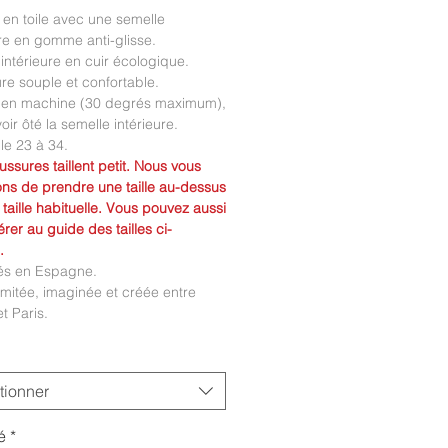
 en toile avec une semelle
re en gomme anti-glisse.
intérieure en cuir écologique.
e souple et confortable.
 en machine (30 degrés maximum),
oir ôté la semelle intérieure.
lle 23 à 34.
ssures taillent petit. Nous vous
ons de prendre une taille au-dessus
 taille habituelle. Vous pouvez aussi
érer au guide des tailles ci-
.
és en Espagne.
limitée, imaginée et créée entre
t Paris.
tionner
é
*