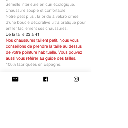
Semelle intérieure en cuir écologique.
Chaussure souple et confortable.
Notre petit plus : la bride à velcro ornée
d'une boucle décorative ultra pratique pour
enfiler facilement ses chaussures.
De la taille 23 à 41.
Nos chaussures taillent petit. Nous vous
conseillons de prendre la taille au dessus
de votre pointure habituelle. Vous pouvez
aussi vous référer au guide des tailles.
100% fabriquées en Espagne.
Guide des tailles du 23 au 29
Il s'agit de la mesure de la semelle
Guide des tailles du 30 au 35
intérieure de la chaussure (et non pas la
semelle extérieure) afin
Il s'agit de la mesure de la semelle
de pouvoir comparer avec la mesure du
Frais de livraison et
intérieure de la chaussure (et non pas la
pied de votre enfant.
conditions de retour
semelle extérieure) afin
Exemple : Si le pied de votre enfant