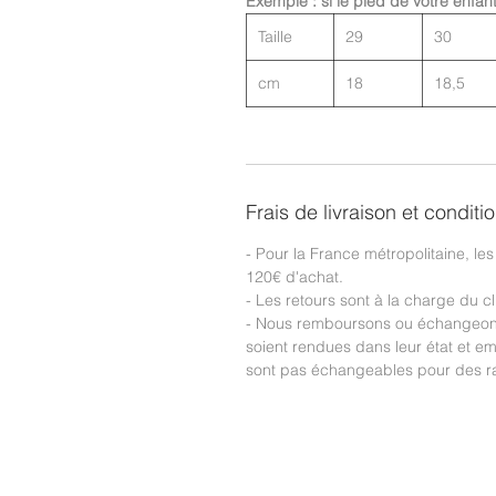
Exemple : si le pied de votre enfan
Taille
29
30
cm
18
18,5
Frais de livraison et conditi
- Pour la France métropolitaine, les 
120€ d'achat.
- Les retours sont à la charge du cl
- Nous remboursons ou échangeons 
soient rendues dans leur état et em
sont pas échangeables pour des ra