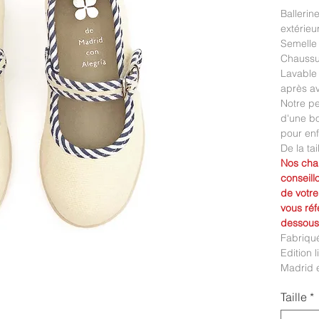
Ballerin
extérieu
Semelle 
Chaussur
Lavable
après av
Notre pe
d'une bo
pour enf
De la tai
Nos chau
conseill
de votre
vous réf
dessous
Fabriqu
Edition 
Madrid e
Taille
*