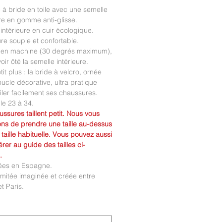
e à bride en toile avec une semelle
re en gomme anti-glisse.
intérieure en cuir écologique.
e souple et confortable.
 en machine (30 degrés maximum),
oir ôté la semelle intérieure.
tit plus : la bride à velcro, ornée
ucle décorative, ultra pratique
iler facilement ses chaussures.
lle 23 à 34.
ssures taillent petit. Nous vous
ons de prendre une taille au-dessus
 taille habituelle. Vous pouvez aussi
érer au guide des tailles ci-
.
ées en Espagne.
limitée imaginée et créée entre
t Paris.