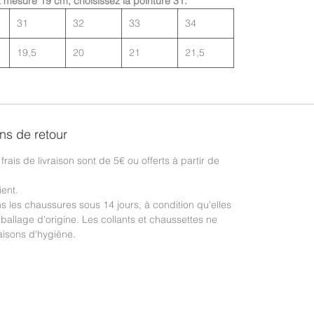
t mesure 19 cm, choisissez la pointure 31.
31
32
33
34
19,5
20
21
21,5
ons de retour
frais de livraison sont de 5€ ou offerts à partir de
ient.
les chaussures sous 14 jours, à condition qu'elles
ballage d'origine. Les collants et chaussettes ne
isons d'hygiène.