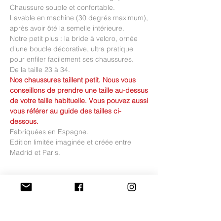
Chaussure souple et confortable.
Lavable en machine (30 degrés maximum),
après avoir ôté la semelle intérieure.
Notre petit plus : la bride à velcro, ornée
d'une boucle décorative, ultra pratique
pour enfiler facilement ses chaussures.
De la taille 23 à 34.
Nos chaussures taillent petit. Nous vous
conseillons de prendre une taille au-dessus
de votre taille habituelle. Vous pouvez aussi
vous référer au guide des tailles ci-
dessous.
Fabriquées en Espagne.
Edition limitée imaginée et créée entre
Madrid et Paris.
Conseil d'entretien
Nos chaussures en toile sont lavables en
Guide des tailles du 22 au 28
machine (30 degrés maximum).