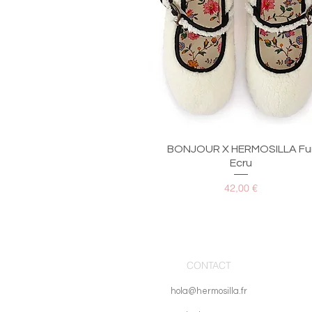
Aperçu rapide
BONJOUR X HERMOSILLA Fu
Ecru
Prix
42,00 €
CONTACT
hola@hermosilla.fr