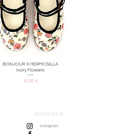
Aperçu rapide
BONJOUR X HERMOSILLA
Ivory Flowers
Prix
42,00 €
SUIVEZ-NOUS
Instagram