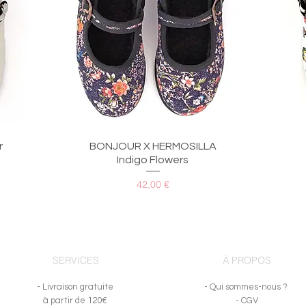
Aperçu rapide
r
BONJOUR X HERMOSILLA
Indigo Flowers
Prix
42,00 €
SERVICES
À PROPOS
- Livraison gratuite
- Qui sommes-nous ?
à partir de 120€
- CGV