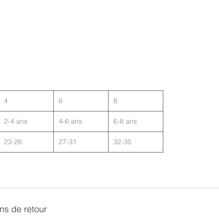
4
6
8
2-4 ans
4-6 ans
6-8 ans
23-26
27-31
32-35
ons de retour