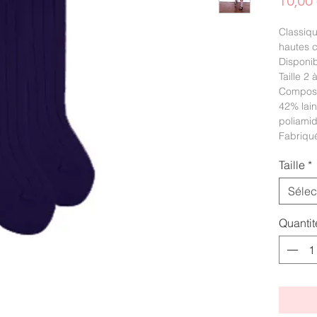
10,00
Classiqu
hautes c
Disponib
Taille 2 
Composi
42% lai
poliami
Fabriqu
Taille
*
Sélec
Quantit