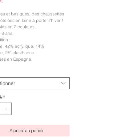
Prix
 €
es et basiques, des chaussettes
ôtelées en laine à porter l'hiver !
les en 2 couleurs.
à 8 ans.
tion :
ne, 42% acrylique, 14%
de, 2% elasthanne.
ées en Espagne.
tionner
é
*
Ajouter au panier