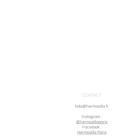
CONTACT
hola@hermosilla.fr
I
nstagram :
@hermosillaparis
Facebook :
Hermosilla Paris