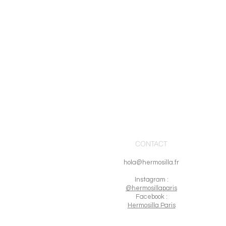
CONTACT
hola@hermosilla.fr
I
nstagram :
@hermosillaparis
Facebook :
Hermosilla Paris