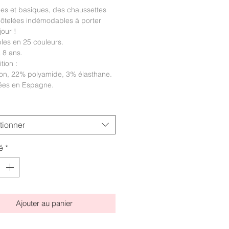
es et basiques, des chaussettes
côtelées indémodables à porter
our !
les en 25 couleurs.
à 8 ans.
tion :
on, 22% polyamide, 3% élasthane.
ées en Espagne.
tionner
é
*
Ajouter au panier