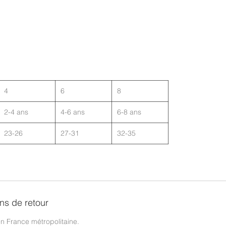
4
6
8
2-4 ans
4-6 ans
6-8 ans
23-26
27-31
32-35
ons de retour
 en France métropolitaine.