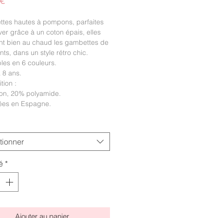
Prix
 €
ttes hautes à pompons, parfaites
iver grâce à un coton épais, elles
nt bien au chaud les gambettes de
nts, dans un style rétro chic.
les en 6 couleurs.
à 8 ans.
tion :
on, 20% polyamide.
ées en Espagne.
tionner
é
*
Ajouter au panier