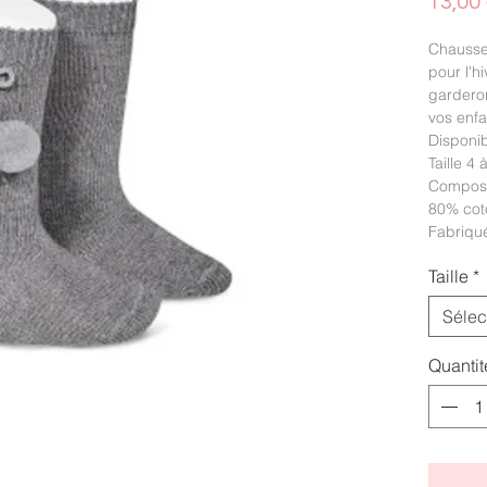
13,00
Chausse
pour l'h
gardero
vos enfa
Disponib
Taille 4 
Composi
80% cot
Fabriqu
Taille
*
Sélec
Quantit