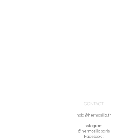
CONTACT
hola@hermosilla.fr
I
nstagram :
@hermosillaparis
Facebook :